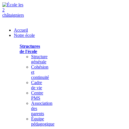
Accueil
Notre école
Structures
de l'école
Structure
générale
Cohésion
et
continuité
Cadre
de vie
Centre
PMS
Association
des
parents
Équipe
pédagogique