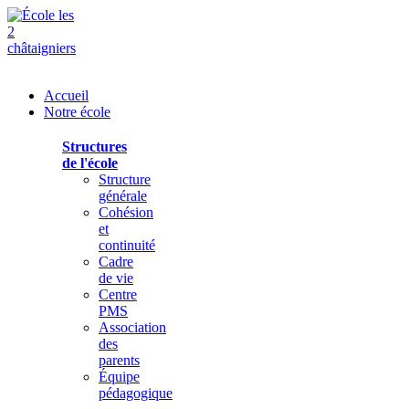
Accueil
Notre école
Structures
de l'école
Structure
générale
Cohésion
et
continuité
Cadre
de vie
Centre
PMS
Association
des
parents
Équipe
pédagogique