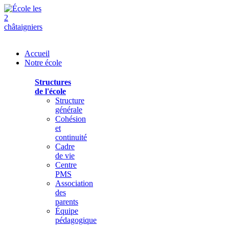
Accueil
Notre école
Structures
de l'école
Structure
générale
Cohésion
et
continuité
Cadre
de vie
Centre
PMS
Association
des
parents
Équipe
pédagogique