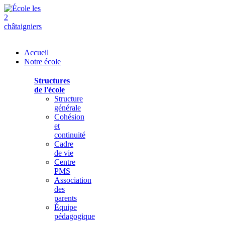
Accueil
Notre école
Structures
de l'école
Structure
générale
Cohésion
et
continuité
Cadre
de vie
Centre
PMS
Association
des
parents
Équipe
pédagogique